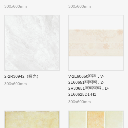
300x600mm
300x600mm
2-2R30942（哑光）
V-2E60650，V-
2E60651，2-
300x600mm
2R30651，D-
2E60625D1-H1
300x600mm